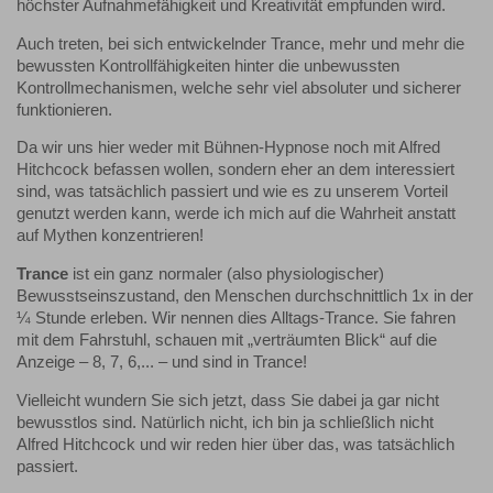
höchster Aufnahmefähigkeit und Kreativität empfunden wird.
Auch treten, bei sich entwickelnder Trance, mehr und mehr die
bewussten Kontrollfähigkeiten hinter die unbewussten
Kontrollmechanismen, welche sehr viel absoluter und sicherer
funktionieren.
Da wir uns hier weder mit Bühnen-Hypnose noch mit Alfred
Hitchcock befassen wollen, sondern eher an dem interessiert
sind, was tatsächlich passiert und wie es zu unserem Vorteil
genutzt werden kann, werde ich mich auf die Wahrheit anstatt
auf Mythen konzentrieren!
Trance
ist ein ganz normaler (also physiologischer)
Bewusstseinszustand, den Menschen durchschnittlich 1x in der
¼ Stunde erleben. Wir nennen dies Alltags-Trance. Sie fahren
mit dem Fahrstuhl, schauen mit „verträumten Blick“ auf die
Anzeige – 8, 7, 6,... – und sind in Trance!
Vielleicht wundern Sie sich jetzt, dass Sie dabei ja gar nicht
bewusstlos sind. Natürlich nicht, ich bin ja schließlich nicht
Alfred Hitchcock und wir reden hier über das, was tatsächlich
passiert.