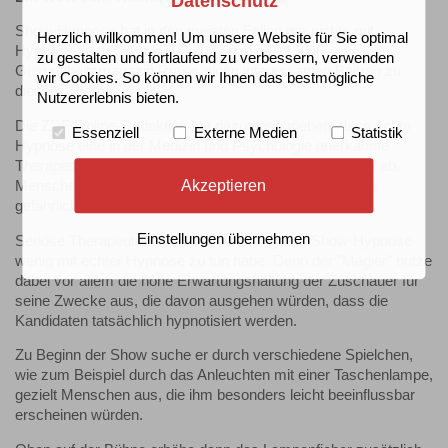
Datenschutz
Show-Hypnose hat in den meisten Fällen gar nichts mit
Herzlich willkommen! Um unsere Website für Sie optimal
Hypnose zu tun! Am 06.02.2002 gab es im ZDF
zu gestalten und fortlaufend zu verbessern, verwenden
Gesundheitsmagazin Praxis einen interessanten Beitrag zu
wir Cookies. So können wir Ihnen das bestmögliche
diesem Thema.
Nutzererlebnis bieten.
Die ZDF Online-Redaktion hat dazu geschrieben, dass echte
Essenziell
Externe Medien
Statistik
Hypnose eine in der Medizin und Psychologie anerkannte
Therapieform sei. Show-Hypnose ziele hingegen darauf ab,
Akzeptieren
Menschen lächerlich zu machen und könne ihnen sogar
gefährlich werden.
Einstellungen übernehmen
Seriöse Therapeuten seien der Ansicht, dass Show-Hypnose
wenig mit echter Hypnose zu tun habe. Denn der "Magier" nutze
dabei vor allem die hohe Erwartungshaltung der Zuschauer für
seine Zwecke aus, die davon ausgehen würden, dass die
Kandidaten tatsächlich hypnotisiert werden.
Zu Beginn der Show suche er durch verschiedene Spielchen,
wie zum Beispiel durch das Anleuchten mit einer Taschenlampe,
gezielt Menschen aus, die ihm besonders leicht beeinflussbar
erscheinen würden.