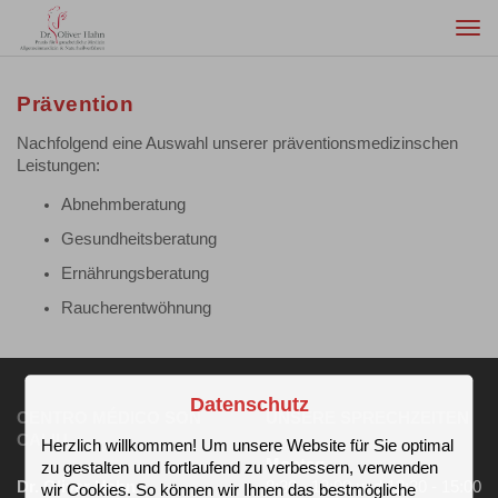
Togg
navi
Prävention
Nachfolgend eine Auswahl unserer präventionsmedizinschen
Leistungen:
Abnehmberatung
Gesundheitsberatung
Ernährungsberatung
Raucherentwöhnung
Datenschutz
CENTRO MÉDICO SON
UNSERE SPRECHZEITEN
CALIU
Herzlich willkommen! Um unsere Website für Sie optimal
Montag
zu gestalten und fortlaufend zu verbessern, verwenden
Dr. Oliver Hahn
8:30 - 12:00 und 12:30 - 15:00
wir Cookies. So können wir Ihnen das bestmögliche