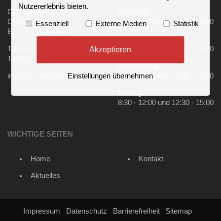
Nutzererlebnis bieten.
CC Mercadona Local 2.1
Dienstag
Calle Zaragoza 1
8:30 - 12:00 und 12:30 - 15:00
Essenziell
Externe Medien
Statistik
E-07181 Palmanova
Mittwoch
Akzeptieren
Telefon: 0034 971135007
8:30 - 12:00 und 12:30 - 15:00
Telefax: 0034 971135008
Donnerstag
info@cm-soncaliu.com
8:30 - 12:00 und 12:30 - 15:00
Einstellungen übernehmen
Freitag
8:30 - 12:00 und 12:30 - 15:00
WICHTIGE SEITEN
Home
Kontakt
Aktuelles
Impressum
Datenschutz
Barrierefreiheit
Sitemap