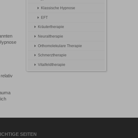
Klassische Hypnose
EFT
Kräutertherapie
annten
Neuraltherapie
 Hypnose
Orthomolekulare Therapie
Schmerztherapie
Vitalfeldtherapie
relativ
rauma
ich
ICHTIGE SEITEN