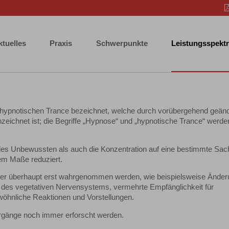
ktuelles
Praxis
Schwerpunkte
Leistungsspekt
 hypnotischen Trance bezeichnet, welche durch vorübergehend geän
eichnet ist; die Begriffe „Hypnose“ und „hypnotische Trance“ werde
des Unbewussten als auch die Konzentration auf eine bestimmte Sac
hem Maße reduziert.
er überhaupt erst wahrgenommen werden, wie beispielsweise Ände
 des vegetativen Nervensystems, vermehrte Empfänglichkeit für
öhnliche Reaktionen und Vorstellungen.
Vorgänge noch immer erforscht werden.