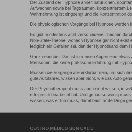
Der Zustand der Hypnose ähnelt natürlichen, spontan
Aufwachen sowie bei Tagträumen, konzentriertem Le
Wahrnehmung ist eingeengt und die Konzentration de
Die physiologischen Vorgänge bei Hypnose werden imm
Es gibt mindestens acht verschiedene Theorien darüb
Non-State-Theorie, wonach Hypnose gar nicht existi
lediglich ein Gefallen sei, den der Hypnotisand dem 
Ganz nebenbei: Das ist in meinen Augen eine etwas
Menschen, die keine praktische Erfahrung mit Hypn
Müssen die Vorgänge alle erklärbar sein, um sich ihre
gute Autofahrer, wissen aber nicht, wie das Auto gen
Der Psychotherapeut muss auch nicht wissen, in wel
erfolgreich bearbeitet hat. Und genau so wenig muss
wissen, was er tun muss, damit bestimmte Dinge ges
CENTRO MÉDICO SON CALIU