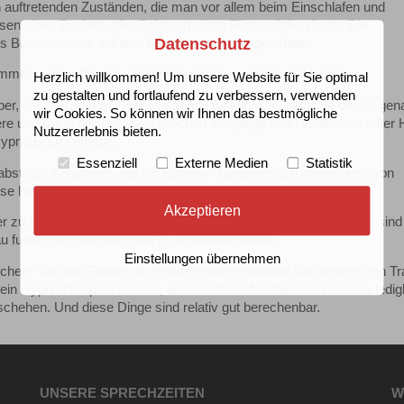
 auftretenden Zuständen, die man vor allem beim Einschlafen und
sen eines Buches oder Schauen eines Films erleben kann: Die
Datenschutz
s Bewusstseins auf eine bestimmte Sache gerichtet.
er noch erforscht, und die Experten sind sich nicht einig.
Herzlich willkommen! Um unsere Website für Sie optimal
zu gestalten und fortlaufend zu verbessern, verwenden
er, wie und warum Hypnose genau funktioniert, inklusive der so gen
wir Cookies. So können wir Ihnen das bestmögliche
ere und die scheinbar unerklärlichen Vorgänge und Reaktionen unter
Nutzererlebnis bieten.
Hypnotiseur erweise.
Essenziell
Externe Medien
Statistik
 abstruse Annahme, und sie kann nur zustande gekommen sein von
ose haben.
Akzeptieren
r zu bedienen? Ich meine, nicht unbedingt. Die meisten von uns sind 
au funktioniert und wie man es reparieren würde.
Einstellungen übernehmen
chem Teil des Gehirns er gerade etwas verändert hat, wenn er ein T
 ein Hypnotherapeut wissen, warum etwas funktioniert. Er muss ledigl
chehen. Und diese Dinge sind relativ gut berechenbar.
UNSERE SPRECHZEITEN
W