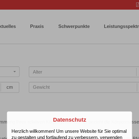
ktuelles
Praxis
Schwerpunkte
Leistungsspekt
cm
Datenschutz
mmung Ihres relativen Körpergewichtes. Er bezieht die Körpermasse
Herzlich willkommen! Um unsere Website für Sie optimal
zu gestalten und fortlaufend zu verbessern, verwenden
sation (WHO) und anderer Studien ermittelt das Programm, ob Ihr BM