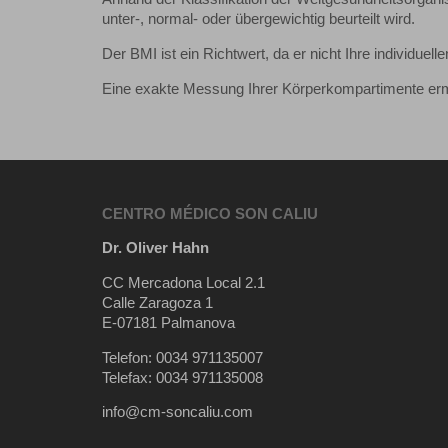
unter-, normal- oder übergewichtig beurteilt wird.
Der BMI ist ein Richtwert, da er nicht Ihre individue
Eine exakte Messung Ihrer Körperkompartimente erm
CENTRO MÉDICO SON CALIU
Dr. Oliver Hahn
CC Mercadona Local 2.1
Calle Zaragoza 1
E-07181 Palmanova
Telefon: 0034 971135007
Telefax: 0034 971135008
info@cm-soncaliu.com