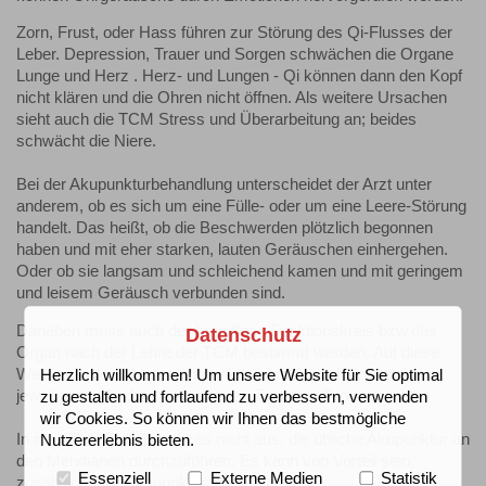
Zorn, Frust, oder Hass führen zur Störung des Qi-Flusses der
Leber. Depression, Trauer und Sorgen schwächen die Organe
Lunge und Herz . Herz- und Lungen - Qi können dann den Kopf
nicht klären und die Ohren nicht öffnen. Als weitere Ursachen
sieht auch die TCM Stress und Überarbeitung an; beides
schwächt die Niere.
Bei der Akupunkturbehandlung unterscheidet der Arzt unter
anderem, ob es sich um eine Fülle- oder um eine Leere-Störung
handelt. Das heißt, ob die Beschwerden plötzlich begonnen
haben und mit eher starken, lauten Geräuschen einhergehen.
Oder ob sie langsam und schleichend kamen und mit geringem
und leisem Geräusch verbunden sind.
Daneben muss auch der betroffene Funktionskreis bzw.das
Datenschutz
Organ nach der Lehre der TCM bestimmt werden. Auf diese
Weise werden Akupunkturpunkte festgelegt, die optimal zum
Herzlich willkommen! Um unsere Website für Sie optimal
jeweiligen individuell auftretenden Tinnitus - Typ passen.
zu gestalten und fortlaufend zu verbessern, verwenden
wir Cookies. So können wir Ihnen das bestmögliche
In manchen Fällen reicht es nicht aus, die übliche Akupunktur an
Nutzererlebnis bieten.
den Meridianen durchzuführen. Es kann von Vorteil sein,
Essenziell
Externe Medien
Statistik
zusätzlich Ohr-Akupunktur einzusetzen.