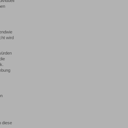
ividuell
hen
gendwie
cht wird
 würden
die
k.
iebung
on
h diese