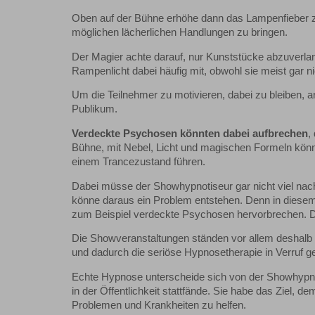
Oben auf der Bühne erhöhe dann das Lampenfieber zusä
möglichen lächerlichen Handlungen zu bringen.
Der Magier achte darauf, nur Kunststücke abzuverla
Rampenlicht dabei häufig mit, obwohl sie meist gar n
Um die Teilnehmer zu motivieren, dabei zu bleiben,
Publikum.
Verdeckte Psychosen könnten dabei aufbrechen
,
Bühne, mit Nebel, Licht und magischen Formeln könne
einem Trancezustand führen.
Dabei müsse der Showhypnotiseur gar nicht viel nachh
könne daraus ein Problem entstehen. Denn in diesem 
zum Beispiel verdeckte Psychosen hervorbrechen. Da
Die Showveranstaltungen ständen vor allem deshalb i
und dadurch die seriöse Hypnosetherapie in Verruf ge
Echte Hypnose unterscheide sich von der Showhypno
in der Öffentlichkeit stattfände. Sie habe das Ziel, 
Problemen und Krankheiten zu helfen.