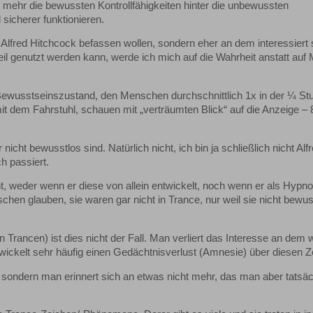
d mehr die bewussten Kontrollfähigkeiten hinter die unbewussten
sicherer funktionieren.
lfred Hitchcock befassen wollen, sondern eher an dem interessiert 
il genutzt werden kann, werde ich mich auf die Wahrheit anstatt auf
 Bewusstseinszustand, den Menschen durchschnittlich 1x in der ¼ St
it dem Fahrstuhl, schauen mit „verträumten Blick“ auf die Anzeige – 8,
 nicht bewusstlos sind. Natürlich nicht, ich bin ja schließlich nicht Alf
h passiert.
, weder wenn er diese von allein entwickelt, noch wenn er als Hypno
chen glauben, sie waren gar nicht in Trance, nur weil sie nicht bewus
Trancen) ist dies nicht der Fall. Man verliert das Interesse an dem
twickelt sehr häufig einen Gedächtnisverlust (Amnesie) über diesen Z
 sondern man erinnert sich an etwas nicht mehr, das man aber tatsäc