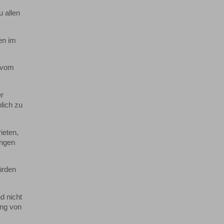
u allen
en im
g vom
er
lich zu
ieten,
ungen
ürden
d nicht
ung von