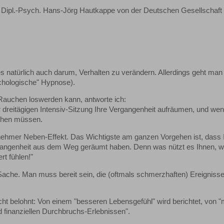
Dipl.-Psych. Hans-Jörg Hautkappe von der Deutschen Gesellschaft 
 natürlich auch darum, Verhalten zu verändern. Allerdings geht man
ychologische" Hypnose).
 Rauchen loswerden kann, antworte ich:
er dreitägigen Intensiv-Sitzung Ihre Vergangenheit aufräumen, und wen
uchen müssen.
enehmer Neben-Effekt. Das Wichtigste am ganzen Vorgehen ist, dass 
Vergangenheit aus dem Weg geräumt haben. Denn was nützt es Ihnen, 
rt fühlen!"
 Sache. Man muss bereit sein, die (oftmals schmerzhaften) Ereignisse
sicht belohnt: Von einem "besseren Lebensgefühl" wird berichtet, von 
nd finanziellen Durchbruchs-Erlebnissen".