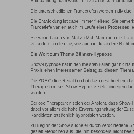
Entspannung noch weiter, hin zu einer somnambulen 
Die unterschiedlichen Trancetiefen werden individue
Die Entwicklung ist dabei immer fließend, Sie bemer
Trancetiefe variiert auch im Laufe eines Prozesses, eg
Sie variiert auch von Mal zu Mal. Man kann die Tr
verändern, in die eine, wie auch in die andere Richtun
Ein Wort zum Thema Bühnen-Hypnose
Show-Hypnose hat in den meisten Fällen gar nichts
Praxis einen interessanten Beitrag zu diesem Thema
Die ZDF Online-Redaktion hat dazu geschrieben, das
Therapieform sei. Show-Hypnose ziele hingegen dara
werden.
Seriöse Therapeuten seien der Ansicht, dass Show-
dabei vor allem die hohe Erwartungshaltung der Zus
Kandidaten tatsächlich hypnotisiert werden.
Zu Beginn der Show suche er durch verschiedene Spi
gezielt Menschen aus, die ihm besonders leicht beei