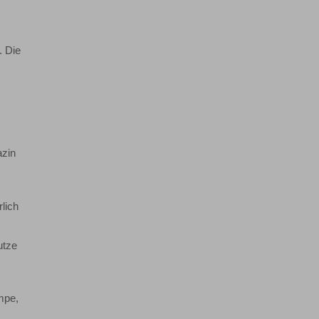
. Die
azin
lich
utze
mpe,