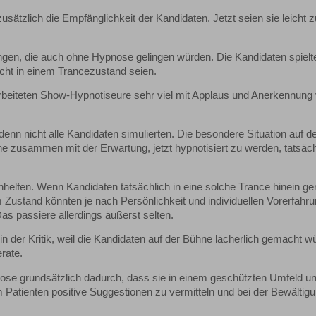
tzlich die Empfänglichkeit der Kandidaten. Jetzt seien sie leicht z
ngen, die auch ohne Hypnose gelingen würden. Die Kandidaten spielt
icht in einem Trancezustand seien.
 arbeiteten Show-Hypnotiseure sehr viel mit Applaus und Anerkennun
 denn nicht alle Kandidaten simulierten. Die besondere Situation auf d
 zusammen mit der Erwartung, jetzt hypnotisiert zu werden, tatsäch
elfen. Wenn Kandidaten tatsächlich in eine solche Trance hinein ger
Zustand könnten je nach Persönlichkeit und individuellen Vorerfahr
s passiere allerdings äußerst selten.
n der Kritik, weil die Kandidaten auf der Bühne lächerlich gemacht w
rate.
se grundsätzlich dadurch, dass sie in einem geschützten Umfeld un
dem Patienten positive Suggestionen zu vermitteln und bei der Bewältig