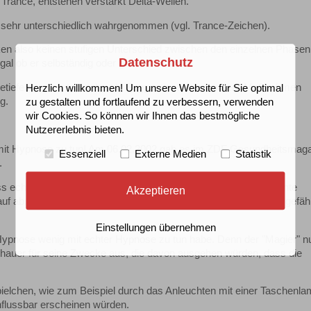
Trance, entstehen verstärkt Delta-Wellen.
ll sehr unterschiedlich wahrgenommen (vgl. Trance-Zeichen).
ken also keinen stufigen Unterschied zwischen den einzelnen Phasen
Datenschutz
al ob er selbständig oder geleitet entsteht.
ancetiefe durch entsprechende Suggestionen und andere Maßnahmen
Herzlich willkommen! Um unsere Website für Sie optimal
g.
zu gestalten und fortlaufend zu verbessern, verwenden
wir Cookies. So können wir Ihnen das bestmögliche
Nutzererlebnis bieten.
 mit Hypnose zu tun! Am 06.02.2002 gab es im ZDF Gesundheitsmag
Essenziell
Externe Medien
Statistik
.
s echte Hypnose eine in der Medizin und Psychologie anerkannte
Akzeptieren
uf ab, Menschen lächerlich zu machen und könne ihnen sogar gefähr
Einstellungen übernehmen
Hypnose wenig mit echter Hypnose zu tun habe. Denn der "Magier" n
chauer für seine Zwecke aus, die davon ausgehen würden, dass die
elchen, wie zum Beispiel durch das Anleuchten mit einer Taschenla
nflussbar erscheinen würden.