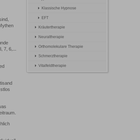
Klassische Hypnose
EFT
sind,
 Mythen
Kräutertherapie
Neuraltherapie
unde
Orthomolekulare Therapie
 7, 6,...
Schmerztherapie
Vitalfeldtherapie
red
tisand
stlos
 was
eitraum.
hlich