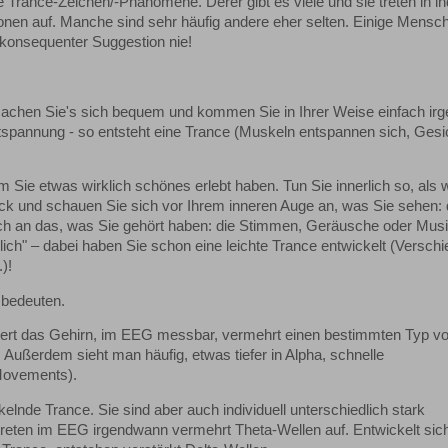
Trance-Zeichen/-Phänomene. Derer gibt es viele und sie treten in ind
nen auf. Manche sind sehr häufig andere eher selten. Einige Mensc
konsequenter Suggestion nie!
 machen Sie's sich bequem und kommen Sie in Ihrer Weise einfach ir
ntspannung - so entsteht eine Trance (Muskeln entspannen sich, Gesi
m Sie etwas wirklich schönes erlebt haben. Tun Sie innerlich so, als
urück und schauen Sie sich vor Ihrem inneren Auge an, was Sie sehen: 
ch an das, was Sie gehört haben: die Stimmen, Geräusche oder Musi
rlich" – dabei haben Sie schon eine leichte Trance entwickelt (Versch
)!
 bedeuten.
ziert das Gehirn, im EEG messbar, vermehrt einen bestimmten Typ v
Außerdem sieht man häufig, etwas tiefer in Alpha, schnelle
Movements).
kelnde Trance. Sie sind aber auch individuell unterschiedlich stark
 treten im EEG irgendwann vermehrt Theta-Wellen auf. Entwickelt sic