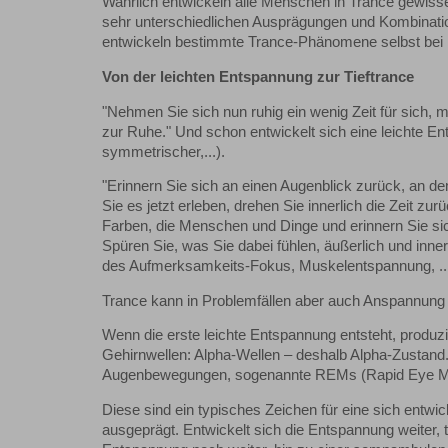
Wahrlich entwickeln alle Menschen in Trance gewisse 
sehr unterschiedlichen Ausprägungen und Kombinatio
entwickeln bestimmte Trance-Phänomene selbst bei 
Von der leichten Entspannung zur Tieftrance
"Nehmen Sie sich nun ruhig ein wenig Zeit für sich,
zur Ruhe." Und schon entwickelt sich eine leichte E
symmetrischer,...).
"Erinnern Sie sich an einen Augenblick zurück, an de
Sie es jetzt erleben, drehen Sie innerlich die Zeit z
Farben, die Menschen und Dinge und erinnern Sie si
Spüren Sie, was Sie dabei fühlen, äußerlich und inne
des Aufmerksamkeits-Fokus, Muskelentspannung, ...
Trance kann in Problemfällen aber auch Anspannung
Wenn die erste leichte Entspannung entsteht, produ
Gehirnwellen: Alpha-Wellen – deshalb Alpha-Zustand. 
Augenbewegungen, sogenannte REMs (Rapid Eye 
Diese sind ein typisches Zeichen für eine sich entwic
ausgeprägt. Entwickelt sich die Entspannung weiter,