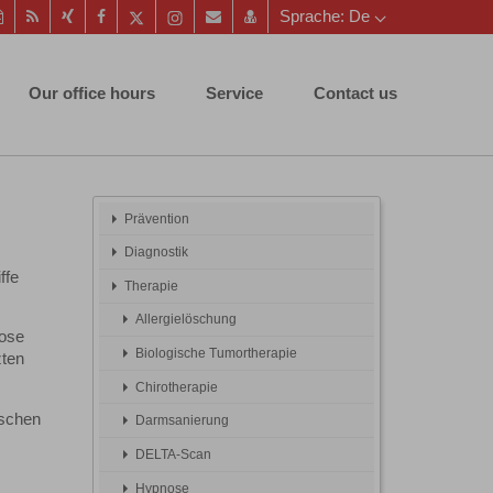
Diese
RSS-
Auf
Auf
Auf
Instagram-
Per
vCard
Sprache: De
Seite
Feed
Xing
Facebook
Twitter
Seite
Mail
speichern
als
mitteilen
teilen
teilen
aufrufen
empfehlen
PDF
Our office hours
Service
Contact us
drucken
Prävention
Diagnostik
ffe
Therapie
Allergielöschung
nose
Biologische Tumortherapie
zten
Chirotherapie
nschen
Darmsanierung
DELTA-Scan
Hypnose