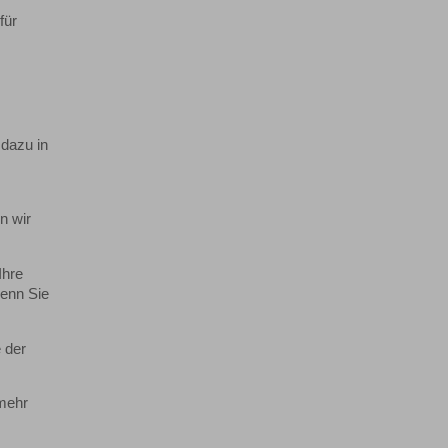
für
 dazu in
n wir
Ihre
wenn Sie
 der
"mehr