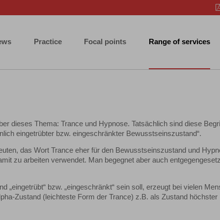
ews
Practice
Focal points
Range of services
ber dieses Thema: Trance und Hypnose. Tatsächlich sind diese Begri
nlich eingetrübter bzw. eingeschränkter Bewusstseinszustand“.
euten, das Wort Trance eher für den Bewusstseinszustand und Hyp
 damit zu arbeiten verwendet. Man begegnet aber auch entgegengeset
d „eingetrübt“ bzw. „eingeschränkt“ sein soll, erzeugt bei vielen Me
Alpha-Zustand (leichteste Form der Trance) z.B. als Zustand höchster