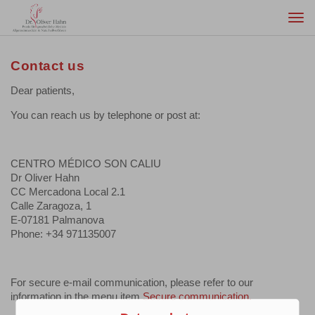
Togg
navi
Contact us
Dear patients,
You can reach us by telephone or post at:
CENTRO MÉDICO SON CALIU
Dr Oliver Hahn
CC Mercadona Local 2.1
Calle Zaragoza, 1
E-07181 Palmanova
Phone: +34 971135007
For secure e-mail communication, please refer to our
information in the menu item
Secure communication.