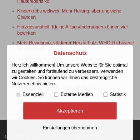
Hautkrebsrisiko
Kinderkrebs weltweit: Mehr Heilung, aber ungleiche
Chancen
Herzgesundheit: Kleine Alltagsänderungen können viel
bewirken
Mehr Bewegung, stärkerer Herzschutz: WHO-Richtwerte
ausreichend?
Datenschutz
Sport in jungen Jahren wirkt ein Leben lang
Herzlich willkommen! Um unsere Website für Sie optimal
Carisolv
zu gestalten und fortlaufend zu verbessern, verwenden
wir Cookies. So können wir Ihnen das bestmögliche
Zahnärztliche Kontrolluntersuchung
Nutzererlebnis bieten.
Probiotischer Stamm mit möglichem Nutzen bei
wiederkehrenden Harnwegsinfekten
Essenziell
Externe Medien
Statistik
Vitamin B12 in der Schwangerschaft: Nutzen für
vegetarisch lebende Mütter und ihre Kinder
Akzeptieren
Einstellungen übernehmen
CENTRO MÉDICO SON
UNSERE SPRECHZEITEN