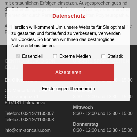
mit erstaunlichen Erfolgen einsetzen. Ausgesprochen gut sind
die Behandlungsergebnisse bei den restless legs und manchen
Datenschutz
Formen der durch Paraproteine verursachten Polyneuropathie.
Auch die diabetische, die durch Zuckerkrankheit hervorgerufene
Herzlich willkommen! Um unsere Website für Sie optimal
Polyneuropathie spricht sehr gut auf die Behandlung an.
zu gestalten und fortlaufend zu verbessern, verwenden
wir Cookies. So können wir Ihnen das bestmögliche
Nutzererlebnis bieten.
Essenziell
Externe Medien
Statistik
CENTRO MÉDICO SON
UNSERE SPRECHZEITEN
CALIU
Akzeptieren
Montag
Dr. Oliver Hahn
8:30 - 12:00 und 12:30 - 15:00
Einstellungen übernehmen
CC Mercadona Local 2.1
Dienstag
Calle Zaragoza 1
8:30 - 12:00 und 12:30 - 15:00
E-07181 Palmanova
Mittwoch
Telefon: 0034 971135007
8:30 - 12:00 und 12:30 - 15:00
Telefax: 0034 971135008
Donnerstag
info@cm-soncaliu.com
8:30 - 12:00 und 12:30 - 15:00