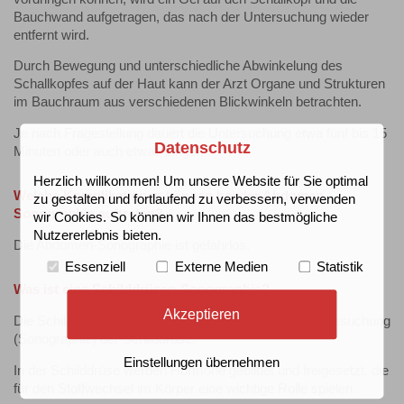
Bauchwand aufgetragen, das nach der Untersuchung wieder
entfernt wird.
Durch Bewegung und unterschiedliche Abwinkelung des
Schallkopfes auf der Haut kann der Arzt Organe und Strukturen
im Bauchraum aus verschiedenen Blickwinkeln betrachten.
Je nach Fragestellung dauert die Untersuchung etwa fünf bis 15
Datenschutz
Minuten oder auch etwas länger.
Herzlich willkommen! Um unsere Website für Sie optimal
Welche Komplikationen können bei der Abdomen-
zu gestalten und fortlaufend zu verbessern, verwenden
Sonographie auftreten?
wir Cookies. So können wir Ihnen das bestmögliche
Nutzererlebnis bieten.
Die Abdomen-Sonographie ist gefahrlos.
Essenziell
Externe Medien
Statistik
Was ist eine Schilddrüsen-Sonographie?
Akzeptieren
Die Schilddrüsen-Sonographie ist eine Ultraschall-Untersuchung
(Sonographie) der Schilddrüse.
Einstellungen übernehmen
In der Schilddrüse werden Hormone gebildet und freigesetzt, die
für den Stoffwechsel im Körper eine wichtige Rolle spielen.