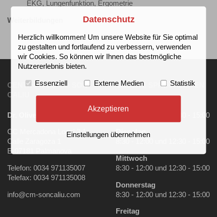
EKG, Lungenfunktion, Ergometrie
Datenschutz
Weiterbildungen
Qualitätsmanagement, 2024
Herzlich willkommen! Um unsere Website für Sie optimal
zu gestalten und fortlaufend zu verbessern, verwenden
wir Cookies. So können wir Ihnen das bestmögliche
Nutzererlebnis bieten.
Essenziell
Externe Medien
Statistik
CENTRO MÉDICO SON
UNSERE SPRECHZEITEN
CALIU
Montag
Akzeptieren
Dr. Oliver Hahn
8:30 - 12:00 und 12:30 - 15:00
CC Mercadona Local 2.1
Dienstag
Einstellungen übernehmen
Calle Zaragoza 1
8:30 - 12:00 und 12:30 - 15:00
E-07181 Palmanova
Mittwoch
Telefon: 0034 971135007
8:30 - 12:00 und 12:30 - 15:00
Telefax: 0034 971135008
Donnerstag
info@cm-soncaliu.com
8:30 - 12:00 und 12:30 - 15:00
Freitag