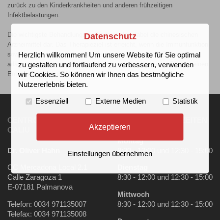
zurück zu den Kinderkrankheiten und anderen frühzeitigen
Infektbelastungen.
Die wichtigste Behandlungsmethode stellen dabei die chinesischen
Datenschutz
Arzneimittel dar. Das Therapieziel ist erreicht, wenn die Immunfunktion
soweit regeneriert ist, dass seelische oder körperliche Belastungen
Herzlich willkommen! Um unsere Website für Sie optimal
adäquat abgefangen werden und nicht auf eingefahrenen Gleisen einen
zu gestalten und fortlaufend zu verbessern, verwenden
Entzündungsschub des Darms auslösen.
wir Cookies. So können wir Ihnen das bestmögliche
Nutzererlebnis bieten.
Essenziell
Externe Medien
Statistik
CENTRO MÉDICO SON
UNSERE SPRECHZEITEN
Akzeptieren
CALIU
Montag
Dr. Oliver Hahn
8:30 - 12:00 und 12:30 - 15:00
Einstellungen übernehmen
CC Mercadona Local 2.1
Dienstag
Calle Zaragoza 1
8:30 - 12:00 und 12:30 - 15:00
E-07181 Palmanova
Mittwoch
Telefon: 0034 971135007
8:30 - 12:00 und 12:30 - 15:00
Telefax: 0034 971135008